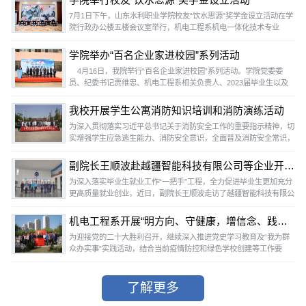
学院举行校友“饮水思源”奖学金设立活动
利和李圣瑞两位教师充分发挥自身的专业技能和教学经验，带领学员
7月1日下午，山东水利职业学院校友“饮水思源”奖学金设立活动在学
从理论到实践，全面提升了他们的电工和汽车维修技能水平。电工培
院行政办公楼五楼会议室举行，机电工程系机电一体化技术专业
训涵盖了电路基础概念、电机拖动及安全用电常...
2013届校友、杭州红屋品牌管理有限公司总经理赵健进行了奖学金
捐助和图书捐赠。党委书记王维，党委副书记、院长杨敬涛跟赵健进
学院举办“百名企业家进校园”系列活动
行了亲切的座谈，党委委员、副院长林艳斌主持了奖学金设立及捐助
4月16日，我院举行“百名企业家进校园”系列活动。学院党委委
仪式，学生工作处、财务审计处、机电工程系等相关负责人出席了本
员、纪委书记贾维忠、机电工程系相关负责人、2023届毕业生以及
次活动。王维在与赵健校友交流中表示了由衷...
来自青岛京东方光电科技有限公司、日照钢铁控股集团有限公司、潍
柴雷沃智慧农业科技股份有限公司、青岛力神新能源科技有限公司、
我校开展学生公寓消防知识培训和消防演练活动
山东恒邦冶炼股份有限公司、豪迈集团股份有限公司等44家先进制
为深入贯彻落实习近平总书记关于消防安全工作的重要指示精神，切
造业领域的63位企业家参加活动。学院党委委员、副院长林艳斌主
实增强学生应急逃生能力、消防安全意识，全面普及消防安全常识，
持启动仪式。启动仪式上，贾维忠代表学院对各...
推动公寓消防安全工作全面进步，为学生创造安全、和谐的生活环
境，6月1日，学生工作处、机电工程系及大学科技集团德胜园管理
副院长王顺波赴越疆智能科技有限公司等企业开展访企拓岗促就业专项行动
处共同举行了消防知识培训和突发火灾事故应急实战演练活动。上午
为深入落实毕业生就业工作“一把手”工程，全力促进毕业生更加充分
9点20分，德胜园8号楼115宿舍“起火”，瞬间烟雾弥漫，警报响起。
更高质量就业创业，近日，副院长王顺波走访了越疆智能科技有限公
同学们按照预先设计的逃生路线，伏身、低姿...
司、创泽智能机器人集团股份有限公司、现代汽车模具（山东）有限
公司等企业，开展访企拓岗促就业专项行动。机电工程系及招生就业
机电工程系开展“明方向、守健康，增信念、践行动”主题党团日志愿活动
处有关负责人陪同考察。在越疆智能科技有限公司，副院长王顺波一
为迎接党的二十大胜利召开，继续深入推进党史学习教育及“我为群
行认真听取企业经营、发展、改革等情况的介绍，并向用人单位介绍
众办实事”实践活动，结合当前疫情防控和绿色学校创建等工作要
了学校概况、专业设置、人才培养的基...
求，2022年5月5日，机电工程系组织全体党员、入党积极分子、团
员开展“明方向、守健康，增信念、践行动”主题党团日志愿活动。全
体志愿者们认真对待、积极参与，对校园内垃圾进行了集中清理。通
了解更多
过此次活动，进一步提升了党员、入党积极分子和团员的服务意识和