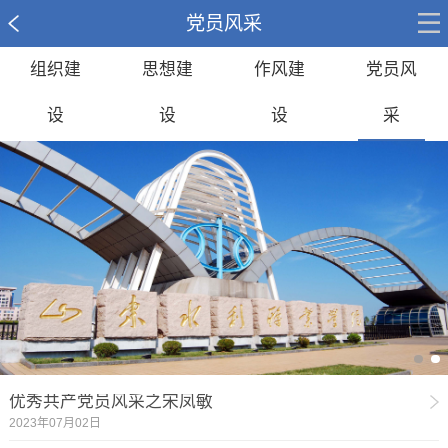
党员风采
组织建
思想建
作风建
党员风
设
设
设
采
优秀共产党员风采之宋凤敏
2023年07月02日