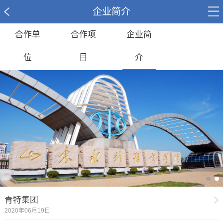
企业简介
合作单
合作项
企业简
位
目
介
青特集团
2020年06月19日