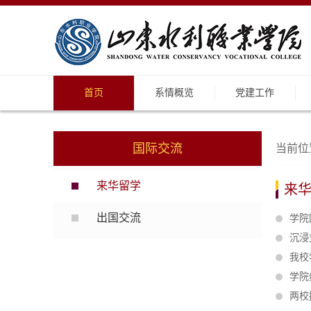
首页
系情概览
党建工作
国际交流
当前位
来华留学
来
出国交流
学院
沉浸
我校
学院
两校