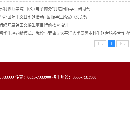
水利职业学院“中文+电子商务”打造国际学生研习营
举办国际中文日系列活动​--国际学生感受中文之韵
组织开展韩国交换生项目行前教育培训
留学生培养新模式：我校与菲律宾太平洋大学签署本科生联合培养合作协
上页
1
下页
99 传真：0633-7983900 招生热线：0633-7983988