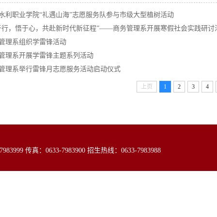
水利职业学院“礼遇山海”志愿服务队参与市级大型植树活动
于行，悟于心，共赴新时代新征程”——商务管理系开展寒假社会实践研讨
管理系组织学雷锋活动
管理系开展学雷锋主题系列活动
管理系举行雷锋月志愿服务活动启动仪式
上页
1
2
3
4
99 传真：0633-7983900 招生热线：0633-7983988