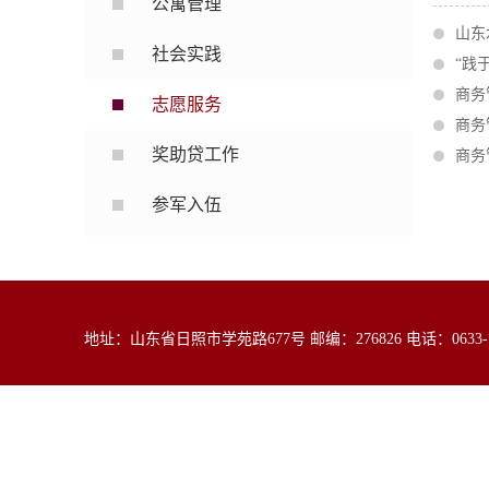
公寓管理
山东
社会实践
“践
商务
志愿服务
商务
奖助贷工作
商务
参军入伍
地址：山东省日照市学苑路677号 邮编：276826 电话：0633-79839