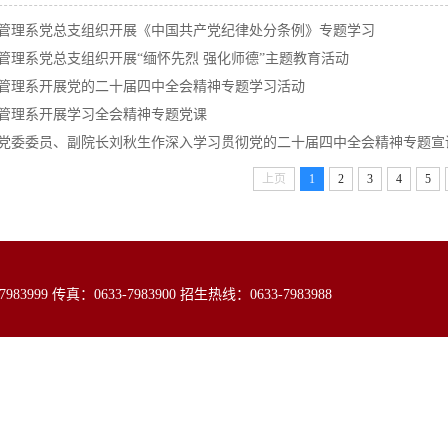
管理系党总支组织开展《中国共产党纪律处分条例》专题学习
管理系党总支组织开展“缅怀先烈 强化师德”主题教育活动
管理系开展党的二十届四中全会精神专题学习活动
管理系开展学习全会精神专题党课
党委委员、副院长刘秋生作深入学习贯彻党的二十届四中全会精神专题宣
上页
1
2
3
4
5
99 传真：0633-7983900 招生热线：0633-7983988