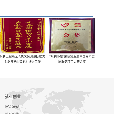
利工程系无人机义务测量队助力
“水利小屋”荣获第五届中国青年志
水利工程系荣
金乡县羊山镇乡村振兴工作
愿服务项目大赛金奖
工
就业创业
政策法规