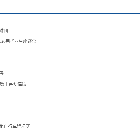
宣讲团
26届毕业生座谈会
展
标赛中再创佳绩
场地自行车锦标赛