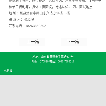
提供职工五险、职位补贴、话费补贴、汽车里程补贴、证书补贴
和节日福利等，具体工资面议，待遇从优。 四、面试地点
地 址：莒县烟台中路山东兴达办公楼 5 楼
联 系 人：张经理
联系电话：18263380802
上一篇
下一篇
地址：山东省日照市学苑路677号
邮编：276826 电话：0633-7983218
电脑版