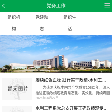
党务工作
组织机
党建动
组织生
构
态
活
赓续红色血脉 践行实干政绩-水利工程系党总支开展庆“七一”主题党日活动
为热烈庆祝中国共产党成立105周年，深入
推进正确政绩观教育常态化、实效化，持续巩固
2026年06月27日
拓展党史学习教育成果，进一步锤炼党员党性修
养、厚植实干为民初心、凝聚干事创业合力，6
水利工程系党总支开展正确政绩观专题党课
月26日，水利工程系党总支组织党员干部赴临沂