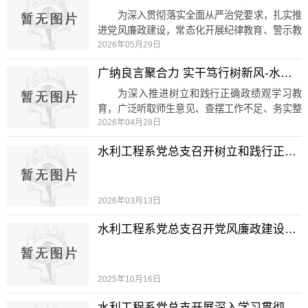
调研过程中，系党总支班子成员通过查阅学习台
为深入贯彻落实全面从严治党要求，扎实推
账、座谈交流、现场提问等方式，全面核查各支
进党风廉政建设，常态化开展纪律教育、警示教
部学习计划落实、集中研讨、个人自学、问题查
2026年05月29日
育，筑牢全系师生党员拒腐防变的思想道德防
摆等工作开展成效，详细了解党员干部思想动
线，引导全体党员干部严守纪律规矩、坚守育人
广纳良言聚合力 实干笃行树新风-水利工程系党总支开展开门纳谏座谈会
态、学习成效及工作推进难...
初心，5月29日，水利工程系党总支组织召开专
题警示教育大会，集中学习中央及省级层面正反
为深入推进树立和践行正确政绩观学习教
面典型案例，全系师生党员参会学习。会议坚持
育，广泛听取师生意见、查摆工作不足、务实整
以案示警、以案明纪、以案促改，聚焦水利行业
2026年04月28日
改提升，近日，水利工程系党总支先后召开教
特色与高校育人工作实际，系统开展典型案例学
师、学生专场开门纳谏座谈会，面向师生代表征
水利工程系党总支召开树立和践行正确政绩观学习教育启动部署会
习教育。会上，党总支书记带...
集发展建议，以开门问策、集思广益的务实作风
推动系部育人与管理工作提质增效。问计于师
深耕教研提质赋能教师座谈会聚焦教育教学、师
资建设、学科科研、党建融合等重点工作，邀请
2026年03月13日
教职工代表立足岗位建言献策。与会教师围绕专
水利工程系党总支召开党风廉政建设专题会议暨专题党课
业发展精准建言，提出结合水利...
2025年10月16日
水利工程系党总支开展深入学习贯彻中央八项规定精神专题党课​