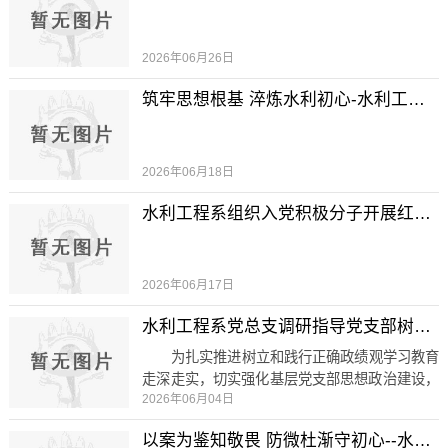
市莒南县开展庆“七一”主题党日活动。本次活动
以“走访慰问暖初心、红色研学铸忠魂、实景教
学树政绩”为主线，分上午暖心走访、下午沉浸
2026年06月26日
式研学两大阶段有序开展，取得良好教育成效。
筑牢思想根基 淬炼水利初心-水利工程系开展专题党课
上午，系党总支组织党员...
2026年06月18日
水利工程系组织入党积极分子开展红色教育实践活动
2026年06月17日
水利工程系党总支调研指导党支部树立和践行正确政绩观学习教育工作
为扎实推进树立和践行正确政绩观学习教育
走深走实，切实强化基层党支部思想政治建设，
2026年06月04日
6月4日，水利工程系党总支班子成员深入各基层
党支部，专项调研指导正确政绩观学习教育开展
以案为鉴知敬畏 防微杜渐守初心--水利工程系党总支召开警示教育大会
情况，精准把脉工作短板、现场督导提质增效。