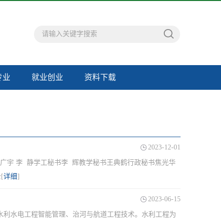
专业
就业创业
资料下载
2023-12-01
周广宇 李 静学工秘书李 辉教学秘书王典鹤行政秘书焦光华
[
详细
]
2023-06-15
水利水电工程智能管理、治河与航道工程技术。水利工程为