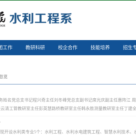
团工作
教研科研
校企合作
技能培养
招生
总览
 职务姓名党总支书记程兴奇主任刘冬峰党总支副书记席光庆副主任惠阵江 
云清工管教研室主任彭英慧​路桥教研室主任韩永胜测量教研室主任丁建全
介
系现开设水利类专业5个：水利工程、水利水电建筑工程、智慧水利技术、