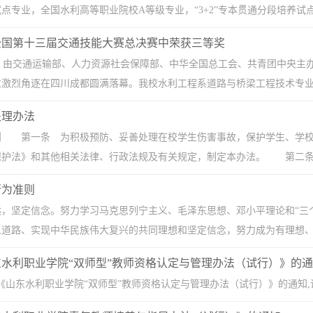
点专业，全国水利高等职业院校A等级专业，“3+2”专本贯通分段培养试点专
年全国第十三届交通技能大赛总决赛中荣获三等奖
日，由交通运输部、人力资源社会保障部、中华全国总工会、共青团中央主
激烈角逐在四川成都圆满落幕。我校水利工程系道路与桥梁工程技术专业于
处理办法
则 第一条 为积极预防、妥善处理在校学生伤害事故，保护学生、学校
护法》和其他相关法律、行政法规及有关规定，制定本办法。 第二条 在
行为准则
远，坚定信念。努力学习马克思列宁主义、毛泽东思想、邓小平理论和“三
道路、实现中华民族伟大复兴的共同理想和坚定信念，努力成为有理想、有
水利职业学院“双师型”教师资格认定与管理办法（试行）》的
东水利职业学院“双师型”教师资格认定与管理办法（试行）》的通知,