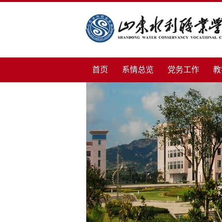
首页
系情总览
党务工作
教