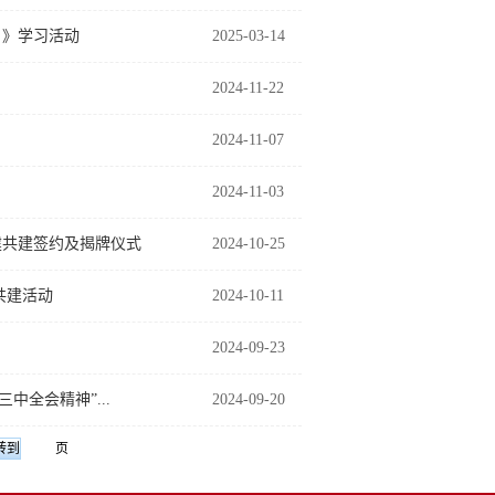
）》学习活动
2025-03-14
2024-11-22
2024-11-07
2024-11-03
建共建签约及揭牌仪式
2024-10-25
共建活动
2024-10-11
2024-09-23
全会精神”...
2024-09-20
页