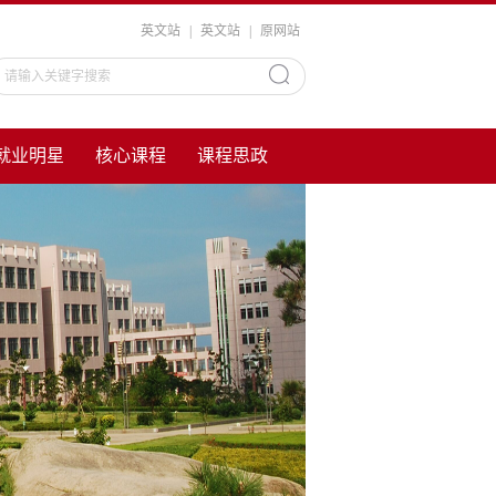
英文站
|
英文站
|
原网站
就业明星
核心课程
课程思政