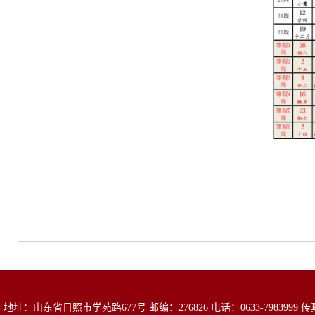
地址：山东省日照市学苑路677号 邮编：276826 电话：0633-7983999 传真：0