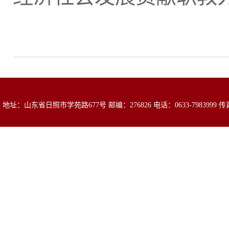
地址：山东省日照市学苑路677号 邮编：276826 电话：0633-7983999 传真：0