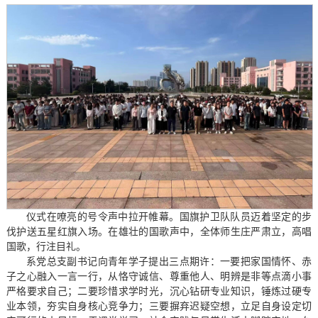
仪式在嘹亮的号令声中拉开帷幕。国旗护卫队队员迈着坚定的步
伐护送五星红旗入场。在雄壮的国歌声中，全体师生庄严肃立，高唱
国歌，行注目礼。
系党总支副书记向青年学子提出三点期许：一要把家国情怀、赤
子之心融入一言一行，从恪守诚信、尊重他人、明辨是非等点滴小事
严格要求自己；二要珍惜求学时光，沉心钻研专业知识，锤炼过硬专
业本领，夯实自身核心竞争力；三要摒弃迟疑空想，立足自身设定切