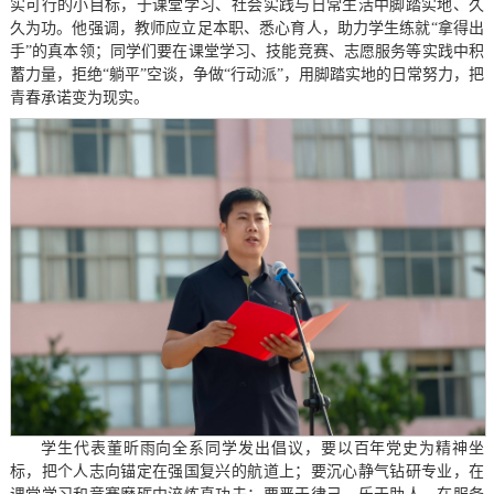
实可行的小目标，于课堂学习、社会实践与日常生活中脚踏实地、久
久为功。他强调，教师应立足本职、悉心育人，助力学生练就“拿得出
手”的真本领；同学们要在课堂学习、技能竞赛、志愿服务等实践中积
蓄力量，拒绝“躺平”空谈，争做“行动派”，用脚踏实地的日常努力，把
青春承诺变为现实。
学生代表董昕雨向全系同学发出倡议，要以百年党史为精神坐
标，把个人志向锚定在强国复兴的航道上；要沉心静气钻研专业，在