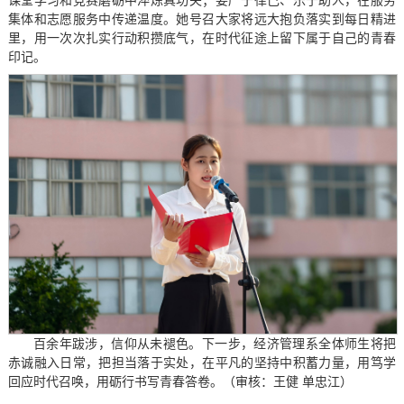
课堂学习和竞赛磨砺中淬炼真功夫；要严于律己、乐于助人，在服务
集体和志愿服务中传递温度。她号召大家将远大抱负落实到每日精进
里，用一次次扎实行动积攒底气，在时代征途上留下属于自己的青春
印记。
百余年跋涉，信仰从未褪色。下一步，经济管理系全体师生将把
赤诚融入日常，把担当落于实处，在平凡的坚持中积蓄力量，用笃学
回应时代召唤，用砺行书写青春答卷。（审核：王健 单忠江）