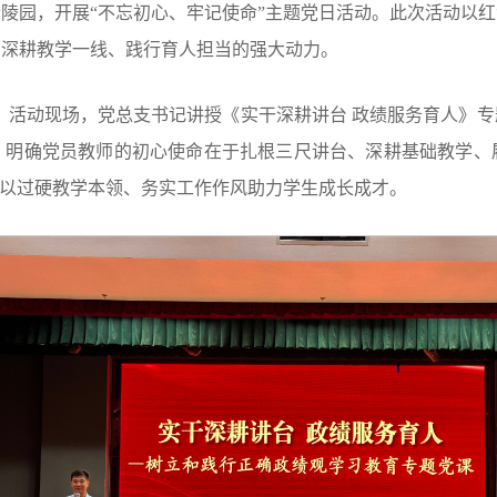
陵园，开展“不忘初心、牢记使命”主题党日活动。此次活动以
为深耕教学一线、践行育人担当的强大动力。
。
活动现场，党总支书记讲授《实干深耕讲台 政绩服务育人》
，明确党员教师的初心使命在于扎根三尺讲台、深耕基础教学、
，以过硬教学本领、务实工作作风助力学生成长成才。