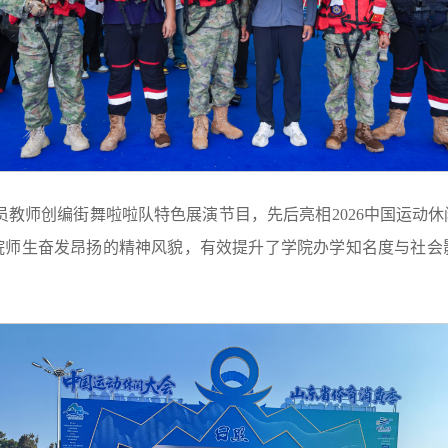
员教师创编街舞啦啦队特色展演节目，先后亮相2026中国运动
院师生奋发昂扬的精神风貌，有效提升了学院办学知名度与社会