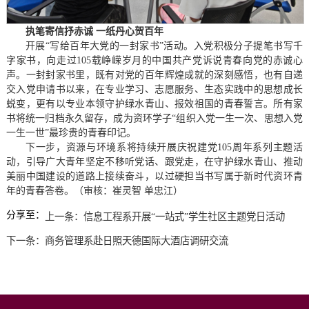
执笔寄信抒赤诚 一纸丹心贺百年
开展“写给百年大党的一封家书”活动。入党积极分子提笔书写千
字家书，向走过105载峥嵘岁月的中国共产党诉说青春向党的赤诚心
声。一封封家书里，既有对党的百年辉煌成就的深刻感悟，也有自递
交入党申请书以来，在专业学习、志愿服务、生态实践中的思想成长
蜕变，更有以专业本领守护绿水青山、报效祖国的青春誓言。所有家
书将统一归档永久留存，成为资环学子“组织入党一生一次、思想入党
一生一世”最珍贵的青春印记。
下一步，资源与环境系将持续开展庆祝建党105周年系列主题活
动，引导广大青年坚定不移听党话、跟党走，在守护绿水青山、推动
美丽中国建设的道路上接续奋斗，以过硬担当书写属于新时代资环青
年的青春答卷。（审核：崔灵智 单忠江）
分享至：
上一条：
信息工程系开展“一站式”学生社区主题党日活动
下一条：
商务管理系赴日照天德国际大酒店调研交流