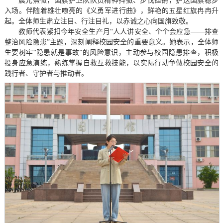
晨光熹微，国旗护卫队队员精神抖擞、步伐铿锵，护送国旗稳步
入场。伴随着雄壮嘹亮的《义勇军进行曲》，鲜艳的五星红旗冉冉升
起。全体师生肃立注目、行注目礼，以赤诚之心向国旗致敬。
教师代表紧扣今年安全生产月“人人讲安全、个个会应急——排查
整治风险隐患”主题，深刻阐释校园安全的重要意义。她表示，全体师
生要树牢“隐患就是事故”的风险意识，主动参与校园隐患排查，积极
投身应急演练，熟练掌握自救互救技能，以实际行动争做校园安全的
践行者、守护者与推动者。