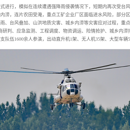
方式进行，模拟在连续遭遇强降雨侵袭情况下，短期内再次受台
内涝，连片农田受淹，重点工矿企业厂区面临进水风险，部分区
暴雨、台风叠加、山洪地质灾害、城乡内涝等灾害应对过程，重
商研判、应急监测、工程调度、物资调运、险情抢护、城乡内涝
支队伍1600余人参演，出动直升机1架、无人机35架、大型车辆