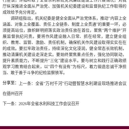
行座谈，详细听取了全省水利系统党风廉政建设工作开展情况，对我
厅纵深推进全面从严治党、加强机关纪委建设和监督执纪工作取得的
成效给予充分肯定。
调研组指出，机关纪委是健全全面从严治党体系，推动“内容上全
涵盖、对象上全覆盖、责任上全链条、制度上全贯通”的重要一环，必
须提高站位，旗帜鲜明把落实政治责任放在首位，聚焦“两个维护”开
展监督执纪问责。要将作风建设融入日常、抓在经常，建立健全组
织、教育、监管、激励、责任机制，确保机关作风建设取得实实在在
的成效。要扛牢政治责任，持续深化文化浸润，健全常态长效机制，
推动清廉机关建设走深走实。要始终聚焦重点任务，强化协同联动，
提升素质能力，不断提升“三化”建设水平。要与树立和践行正确政绩
观学习教育结合起来，以“四个有没有”为标尺，着力锻造忠诚干净担
当、敢于善于斗争的纪检监察铁军。
分享至：
上一条：
全省“万村千河”行动暨智慧水利建设现场推进会议
在德州召开
下一条：
2026年全省水利科技工作会议召开