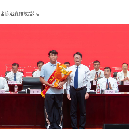
愿者陈治森佩戴绶带。