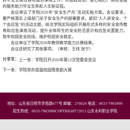
好毕业生离校各项服务保障工作，以细致周到、暖心贴心、高效便捷
的服务助力毕业生奔赴人生新征程。
会议审议了学院2026年“安全生产月”活动实施方案。会议要求，
要严格落实上级部门关于安全生产的部署要求，紧扣“人人讲安全、个
个会应急”的活动主题，结合学院实际组织开展形式多样的安全宣传教
育和应急演练活动，提升全体师生的安全防范意识和应急处置能力，
筑牢校园安全防线，维护校园安全稳定。
会议审议了学院2026年教师教学能力比赛结果。
会议还研究了其他事项。（审核：王纬 张宁）
分享至：
上一条：
学院召开2026年第12次党委会会议
下一条：
学院举办首届校园情景剧大赛
地址：山东省日照市学苑路677号 邮编：276826 电话：0633-7983999
招生热线：0633-7983988COPYRIGHT?2013 山东水利职业学院