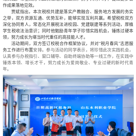
作成果落地见效。
贾斌指出，本次税校共建是落实产教融合、服务地方发展的务实
之举，双方资源互通、优势互补，能够实现互利共赢。希望税校双方
深化协同育人，常态化开展税法进校园、党建联建等系列活动，厚植
学生税收法治意识；同时他勉励青年学子珍惜实践机会，锤炼过硬本
领，努力成长为堪当时代重任的高技能人才。
活动期间，双方签订校税合作框架协议，并对“税月春风”志愿服
务工作进行布置
安排
。参与活动的同学表示，将珍惜此次实践机会，
认真参与办税指引、窗口辅导、自助终端协助等一线工作，在实践中
锤炼本领、增长才干，努力成长为爱岗敬业、专业过硬的新时代青
年。