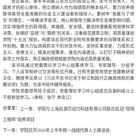
会议要求，要牢牢把握立党为公的政治立场，坚守为党育人、为
国育才的初心使命，把立德树人作为政绩观的根本标尺，聚力培养德
智体美劳全面发展的社会主义建设者和接班人。要树牢“发展为了师
生”的理念，一体推进学查改，用心用情用力解决师生急难愁盼问题，
切实增强师生的获得感、幸福感、安全感。要坚持遵循客观规律科学
决策，处理好“显绩”与“潜绩”的关系，注重规范建章立制，高质量谋划
学院“十五五”规划，构建适合现代职业院校发展要求的治理体系和工
作机制。要大力弘扬真抓实干的优良作风，坚持实事求是，力戒形式
主义、官僚主义，精准对接需求，强化内涵建设，以钉钉子精神抓好
各项工作落实，用正确政绩观赋能学院内涵式高质量发展。
读书班通过党委理论学习中心组集体学习、专家辅导、分组学
习、个人自学和研讨交流等形式开展。日照市委党校党史党建教研室
主任、教授李业翠以《习近平总书记关于树立和践行正确政绩观的重
要论述》为题，为读书班作辅导报告。
学院党委领导班子成员，党委理论学习中心组成员及副科级以上
干部参加学习。(审核：张宁 单忠江）
分享至：
上一条：
学院与上海启源芯动力科技有限公司联合启动“现场
工程师”培养项目
下一条：
学院召开2026年上半年统一战线代表人士座谈会