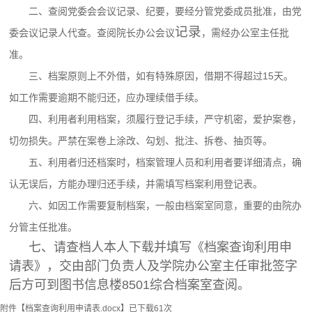
二、查阅党委会会议记录、纪要，要经分管党委成员批准，由党
记录
委会议记录人代查。查阅院长办公会议
，需经办公室主任批
准。
三、档案原则上不外借，如有特殊原因，借期不得超过15天。
如工作需要逾期不能归还，应办理续借手续。
四、利用者利用档案，须履行登记手续，严守机密，爱护案卷，
切勿损失。严禁在案卷上涂改、勾划、批注、拆卷、抽页等。
五、利用者归还档案时，档案管理人员和利用者要详细清点，确
认无误后，方能办理归还手续，并需填写档案利用登记表。
六、如因工作需要复制档案，一般由档案室同意，重要的由院办
分管主任批准。
七、请查档人本人下载并填写《档案查询利用申
请表》，交由部门负责人及学院办公室主任审批签字
后方可到图书信息楼8501综合档案室查阅。
附件【
档案查询利用申请表.docx
】已下载
61
次