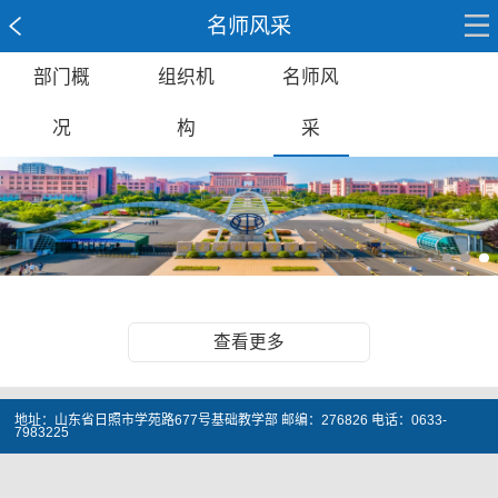
名师风采
部门概
组织机
名师风
况
构
采
查看更多
地址：山东省日照市学苑路677号基础教学部 邮编：276826 电话：0633-
7983225