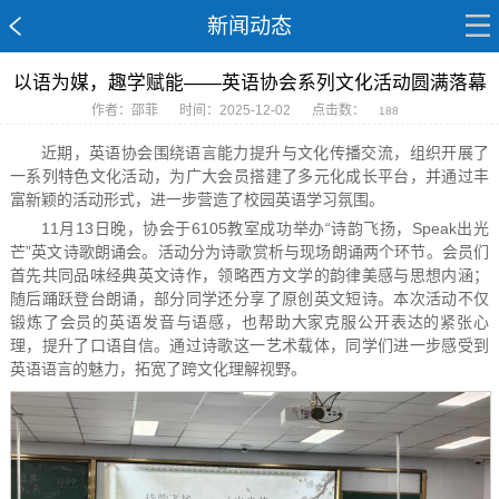
新闻动态
以语为媒，趣学赋能——英语协会系列文化活动圆满落幕
作者：邵菲
时间：2025-12-02
点击数：
188
近期，英语协会围绕语言能力提升与文化传播交流，组织开展了
一系列特色文化活动，为广大会员搭建了多元化成长平台，并通过丰
富新颖的活动形式，进一步营造了校园英语学习氛围。
11月13日晚，协会于6105教室成功举办“诗韵飞扬，Speak出光
芒”英文诗歌朗诵会。活动分为诗歌赏析与现场朗诵两个环节。会员们
首先共同品味经典英文诗作，领略西方文学的韵律美感与思想内涵；
随后踊跃登台朗诵，部分同学还分享了原创英文短诗。本次活动不仅
锻炼了会员的英语发音与语感，也帮助大家克服公开表达的紧张心
理，提升了口语自信。通过诗歌这一艺术载体，同学们进一步感受到
英语语言的魅力，拓宽了跨文化理解视野。