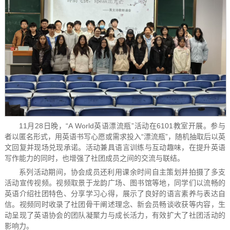
11月28日晚，“A World英语漂流瓶”活动在6101教室开展。参与
者以匿名形式，用英语书写心愿或需求投入“漂流瓶”，随机抽取后以英
文回复并现场兑现承诺。活动兼具语言训练与互动趣味，在提升英语
写作能力的同时，也增强了社团成员之间的交流与联结。
系列活动期间，协会成员还利用课余时间自主策划并拍摄了多支
活动宣传视频。视频取景于龙韵广场、图书馆等地，同学们以流畅的
英语介绍社团特色、分享学习心得，展示了良好的语言素养与表达自
信。视频同时收录了社团骨干阐述理念、新会员畅谈收获等内容，生
动呈现了英语协会的团队凝聚力与成长活力，有效扩大了社团活动的
影响力。