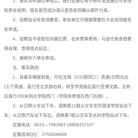
2、报名资料通过审核后，我们会通过电子邮件发送展位号安排
和参会说明，报名是否成功请以是否收到确认邮件为准。
3、招聘会设有宣讲教室，参会单位可根据需要在大会现场服务
处申请。
4、招聘会不收取任何展位费、会务费等费用，与会代表食宿费
用自理、食宿地点自定。
5、谢绝中介单位参加。
五、乘车路线：
1、自备车辆报到者，可在沈海（G10原同三）高速(日照北出
口)下高速，直行至北京路右转，转至学苑路后直行至博文路，左转
后直行200米到达学院西门（学院体育馆在西门右侧）。
2、从日照火车站下车，请换乘11路公交车至外国语学校站点下
车；从日照汽车站下车后，请换乘7路公交车至水利学院站点下车。
定展电话：0633—7983983 18806337107
定展咨询QQ： 2755696006