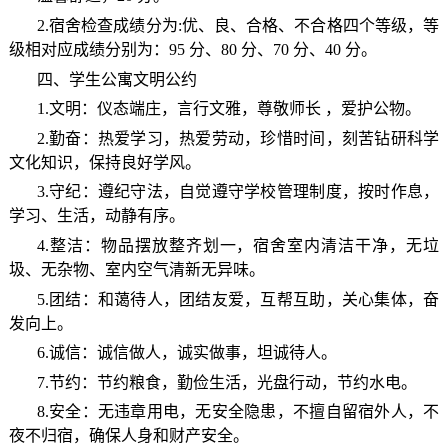
2.宿舍检查成绩分为:优、良、合格、不合格四个等级，等
级相对应成绩分别为：95 分、80 分、70 分、40 分。
四、学生公寓文明公约
1.文明：仪态端庄，言行文雅，尊敬师长 ，爱护公物。
2.勤奋：热爱学习，热爱劳动，珍惜时间，刻苦钻研科学
文化知识，保持良好学风。
3.守纪：遵纪守法，自觉遵守学校管理制度，按时作息，
学习、生活，动静有序。
4.整洁：物品摆放整齐划一，宿舍室内清洁干净，无垃
圾、无杂物、室内空气清新无异味。
5.团结：和蔼待人，团结友爱，互帮互助，关心集体，奋
发向上。
6.诚信：诚信做人，诚实做事，坦诚待人。
7.节约：节约粮食，勤俭生活，光盘行动，节约水电。
8.安全：无违章用电，无安全隐患，不擅自留宿外人，不
夜不归宿，确保人身和财产安全。