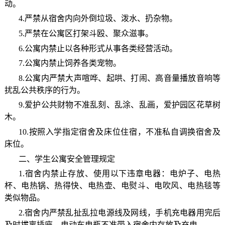
动。
4.严禁从宿舍内向外倒垃圾、泼水、扔杂物。
5.严禁在公寓区打架斗殴、聚众滋事。
6.公寓内禁止以各种形式从事各类经营活动。
7.公寓内禁止饲养各类宠物。
8.公寓内严禁大声喧哗、起哄、打闹、高音量播放音响等
扰乱公共秩序的行为。
9.爱护公共财物不准乱刻、乱涂、乱画，爱护园区花草树
木。
10.按照入学指定宿舍及床位住宿，不准私自调换宿舍及
床位。
二、学生公寓安全管理规定
1.宿舍内禁止存放、使用以下违章电器：电炉子、电热
杯、电热锅、热得快、电热壶、电熨斗、电吹风、电热毯等
类似物品。
2.宿舍内严禁乱扯乱拉电源线及网线，手机充电器用完后
及时拔离插座，电动车电瓶不准带入宿舍内存放及充电。