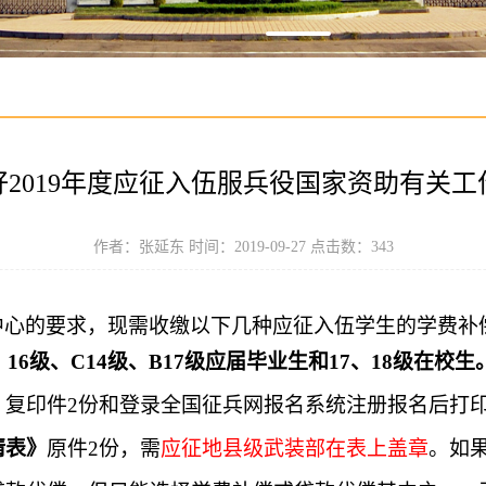
好2019年度应征入伍服兵役国家资助有关工
作者：张延东 时间：2019-09-27 点击数：
343
中心的要求
，
现需收缴以下几种应征入伍学生的学费补
16
级
、
C14级、B17级
应届毕业生和17
、18
级在校生
》
复印件2份和登录全国征兵网报名系统注册报名后打
请表》
原件
2份，需
应征地县级武装部在表上盖章
。如