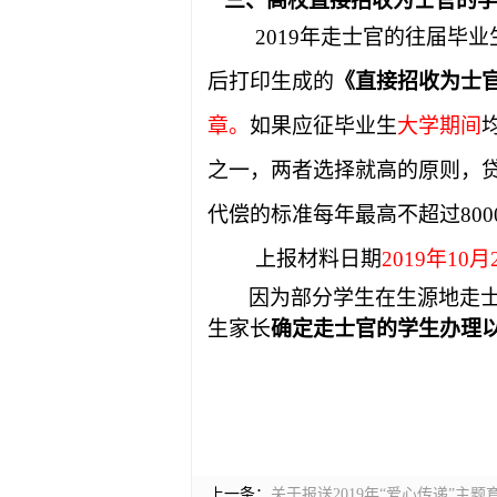
三、高校直接招收为士官的学
2019
年走
士官
的
往届
毕业
后打印生成的
《直接招收为士
章
。
如果应征毕业生
大学期间
之一，两者选择就高的原则，贷
代偿的标准每年最高不超过800
上报材料日期
2019
年10月
因为部分学生在生源地走
生家长
确定走士官的学生办理
上一条：
关于报送2019年“爱心传递”主