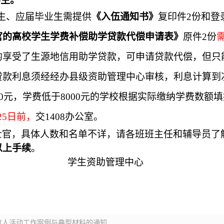
生。
生、应届毕业生
需提供
《入伍通知书》
复印件2份和登
官的高校学生学费补偿助学贷款代偿申请表》
原件
2份
均享受了生源地信用助学贷款，可申请贷款代偿，但只
款利息须经经办县级资助管理中心审核，利息计算到次
0元，学费低于8000元的学校根据实际缴纳学费数额
2
5
日前
，
交
1408办公室。
士官，具体人数和名单不详，请各班班主任和辅导员了
以上手续
。
学生资助管理中心
题育人活动工作案例与典型材料的通知