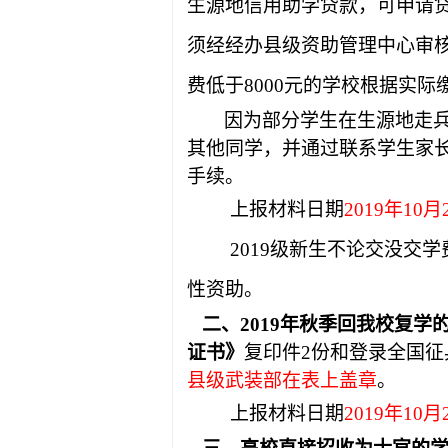
生源地信用助学贷款，可申请
须经经办县级资助管理中心审核
费低于8000元的学校根据实
因为部分学生在生源地走
其他同学，并通过联系学生家
手续。
上报材料日期
2019
年10月
2019
级新生不论交没交学
性资助。
二、2019
年秋季回我校复学
证书》
复印件2份和
登录全国征
县级武装部在表上盖章
。
上报材料日期
2019
年10月