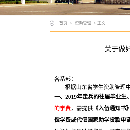
首页
>
资助管理
> 正文
关于做
各系部：
根据山东省学生资助管理
一、2019
年走兵的
往届
毕业生、
的学费
，需提供
《入伍通知书
偿学费或代偿国家助学贷款申