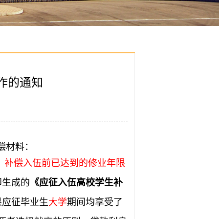
作的通知
偿材料：
。
补偿入伍前已达到的修业年限
印生成的
《应征入伍高校学生补
果应征毕业生
大学
期间均享受了