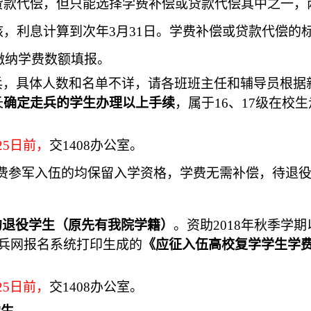
贷款代偿，但只能选择学费补偿或贷款代偿其中之一，
，利息计算到次年3月31日。学费补偿或贷款代偿的标
际缴纳学费数额填报。
兵，具体人数和名单不详，请各班班主任和辅导员根据
长
确定走兵的学生办理以上手续
，属于1
6
、1
7
级在校生
25日前
，
交
1408办公室。
费参军入伍的均保留
入学资格
，学费无需补偿，待退
的退役学生（原先有我院学籍）
。资助201
8
年秋季学期
兵网报名系统打印生成的
《应征入伍高校复学学生学
25日前
，
交
1408办公室。