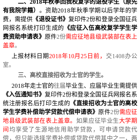
二、201
8
年秋季回我校复学的退役学生（原先
有我院学籍）
。资助201
8
年秋季学期以后学年的学
费，需提供
《退役证书》
复印件2份和
登录全国征兵
网报名系统打印生成的
《应征入伍高校复学学生学
费资助申请表》
原件
2份
需应征地县级武装部在表上
盖章
。
上报材料日期
201
8
年10月25日前
，
交
1408办公
室。
三、高校直接招收为士官的学生。
201
8
年走
士官
的
往届
毕业生、应届毕业生
需提供
《入伍通知书》
复印件2份和登录全国征兵网报名系
统注册报名后打印生成的
《直接招收为士官的高校
学生学费补偿助学贷款代偿申请表》
原件
2份
需应征
地县级武装部在表上盖章
。
如果应征毕业生
大学期
间
均享受了生源地信用助学贷款，可申请贷款代
偿，但只能选择学费补偿或贷款代偿其中之一，两