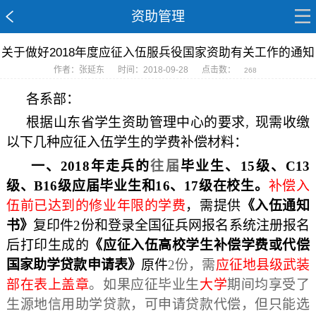
资助管理
关于做好2018年度应征入伍服兵役国家资助有关工作的通知
作者：张延东
时间：2018-09-28
点击数：
268
各系部：
根据山东省学生资助管理中心的要求
现需收缴
，
以下几种应征入伍学生的学费补偿材料：
一、201
8
年走兵的
往届
毕业生、1
5
级
、
C13
级、B16级
应届毕业生和1
6
、1
7
级在校生
。
补偿入
伍前已达到的修业年限的学费
，需提供
《入伍通知
书》
复印件2份和登录全国征兵网报名系统注册报名
后打印生成的
《应征入伍高校学生补偿学费或代偿
国家助学贷款申请表》
原件
2份，需
应征地县级武装
部在表上盖章
。如果应征毕业生
大学
期间均享受了
生源地信用助学贷款，可申请贷款代偿，但只能选