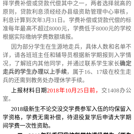
择学费补偿或贷款代偿其中之一，两者选择就高的
原则，贷款利息须经经办县级资助管理中心审核，
利息计算到次年3月31日。学费补偿或贷款代偿的标
准每年最高不超过8000元，学费低于8000元的学校
根据实际缴纳学费数额填报。
因为部分学生在生源地走兵，具体人数和名单不
详，请各班班主任和辅导员根据新学期报到入学情
况，了解班内其他同学，并通过联系学生家长
确定
走兵的学生办理以上手续
，属于1
6
、1
7
级在校生走
兵的还需到教务处办理休学手续。
上报材料日期
201
8
年10月25日前
，
交
1408办公
室。
201
8
级新生不论交没交学费参军入伍的均保留
入
学资格
，学费无需补偿，待退役复学后申请大学期
间学费一次性资助。