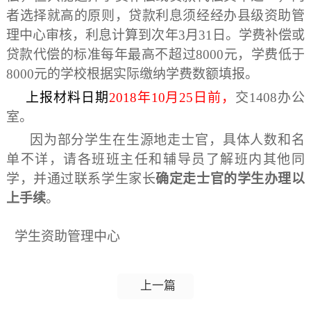
者选择就高的原则，贷款利息须经经办县级资助管
理中心审核，利息计算到次年3月31日。学费补偿或
贷款代偿的标准每年最高不超过8000元，学费低于
8000元的学校根据实际缴纳学费数额填报。
上报材料日期
201
8
年10月2
5
日前
，
交
1408办公
室。
因为部分学生在生源地走士官，具体人数和名
单不详，请各班班主任和辅导员了解班内其他同
学，并通过联系学生家长
确定走士官的学生办理以
上手续
。
学生资助管理中心
上一篇