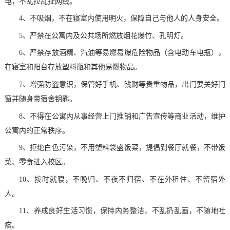
电，不乱拉乱扯网线。
4、不吸烟，不在寝室内使用明火，保障自己与他人的人身安全。
5、严禁在公寓内及公共场所燃放烟花爆竹、孔明灯。
6、严禁存放酒精、汽油等易燃易爆危险物品（含电动车电瓶），
在寝室和阳台存放塑料瓶和其他易燃物品。
7、增强防盗意识，保管好手机、钱财等贵重物品，出门要关好
门
窗并随身带宿舍钥匙。
8、不得在公寓内从事经营上门推销和广告宣传等商业活动，维
护
公寓内的正常秩序。
9、拒绝白色污染，不用塑料袋盛饭菜，提倡到餐厅就餐，不带
饭
菜、零食进入校区。
10、按时就寝，不晚归、不夜不归宿、不在外租住、不留宿外
人。
11、养成良好生活习惯，保持内务整洁，不乱扔乱画，不随地吐
痰。