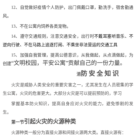
12、自觉做好疫情个人防护，出门佩戴口罩，勤洗手，宿舍勤通
风。
13、不在公寓内饲养各类宠物。
14、遵守交通规则，注意交通安全，出行时
不戴耳塞听音乐、不
逆向行驶、不在马路上追逐打闹、不乘坐非法营运的交通工具
15、加强自我管理，提高公德意识，从我做起，从点滴做起，为
“文明校园，平安公寓”贡献自己的一份力量。
创建
防 安 全 知 识
消
火灾是威胁人类安全的重要灾害之一，尤其发生在人员密集的
学
生公寓，火灾的危害更大。大部分火灾是可以提前预防的，学习
掌握基本防火知识，提高自身应对火灾的能力，避免惨剧的发
生。
引起火灾的火源种类
第一节
火源种类一般分为直接火源和间接火源两大类。直接火源有：