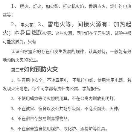
1、
明火、灯火，如火柴、打火机火焰，香烟点火，烧红的电热
丝等；
2、
3、雷电火等。间接火源有：加热起
电火花；
火；本身自燃起
火等。这些火源，同学们在学习生活、试验中都
可能接触到，只有
认识和掌握它的存在和发生发展的规律，认真对待，一般能有效
地
预防火灾的发生。
如何预防火灾
第二节
1、注意用电安全，不违章用电，不乱拉电线、使用禁用电器。
若
发现火灾隐患，每个同学都有责任向公寓、学院报告。
2、不使用蜡烛等明火照明用具，不在公寓内燃放孔明灯。
3、不在教室、宿舍以及公共场所吸烟，不乱丢烟头、火种。
4、不在宿舍存放易燃易爆物品。
5、不在宿舍擅自使用煤炉、液化炉、酒精炉等灶具。