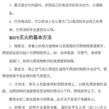
3、要注意对方的提问，并把自己的电话号码告诉对方，以便联
系。
4、打完电话后，可立即派人在公寓大门口或消防车必经之处等
候，引导消防车迅速到达火场。
灭火的基本方法
第四节
1、隔离法：将着火的地方或物体与其周围的可燃物隔离或移开，
燃烧就会因为缺少可燃物而停止。如：关闭电源、可燃气、液体管
道阀门；拆除与燃烧物毗邻的易燃建筑物等。
2、窒息法：阻止空气流入燃烧区或用不燃烧的物质冲淡空气，
使
燃烧物得不到足够的氧气而熄灭。
3、冷却法：将灭火剂直接喷射到燃烧物上，以降低燃烧物的温
度。当燃烧物的温度降低到该物的燃点以下时，燃烧就停止了。主
要用水和二氧化碳来冷却降温。此方法不宜用于电器失火。
4、抑制法：这种方法是用含氟、溴的化学灭火剂（如1211灭火