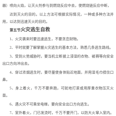
器）喷向火焰，让灭火剂参与到燃烧反应中去，使燃烧链反应中断，
达到灭火的目的。
以上方法可根据实际情况，一种或多种方法并
用，以达到迅速
灭火的目的。
火灾逃生自救
第五节
1、火灾袭来时要迅速逃生，不要贪恋财物。
2、平时就要了解掌握火灾逃生的基本方法，熟悉几条逃生路线。
3、受到火势威胁时，要当机立断披上浸湿的衣物、被褥等向安
全
出口方向冲出去。
4、穿过浓烟逃生时，要尽量使身体贴近地面，并用湿毛巾捂住
口
鼻。
5、身上着火，千万不要奔跑，可就地打滚或用厚重衣物压灭火
苗。
6、遇火灾不可乘坐电梯，要向安全出口方向逃生。
7、室外着火，门已发烫时，千万不要开门，以防大火窜入室内。