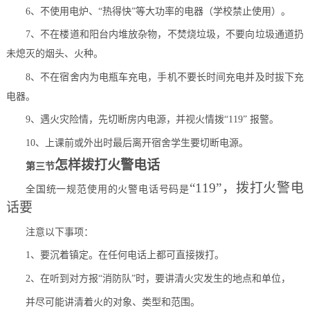
6、不使用电炉、“热得快”等大功率的电器（学校禁止使用）。
7、不在楼道和阳台内堆放杂物，不焚烧垃圾，不要向垃圾通道
扔
未熄灭的烟头、火种。
8、不在宿舍内为电瓶车充电，手机不要长时间充电并及时拔下
充
电器。
9、遇火灾险情，先切断房内电源，并视火情拨“119” 报警。
10、上课前或外出时最后离开宿舍学生要切断电源。
怎样拨打火警电话
第三节
“119”，拨打火警电
全国统一规范使用的火警电话号码是
话要
注意以下事项：
1、要沉着镇定。在任何电话上都可直接拨打。
2、在听到对方报“消防队”时，要讲清火灾发生的地点和单位，
并尽可能讲清着火的对象、类型和范围。