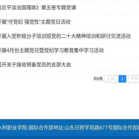
习近平谈治国理政》第五卷专题党课
展“守党纪 强党性”主题党日活动
开展入党积极分子培训班党的二十大精神培训和研讨交流活动
开展4月份主题党日暨党纪学习教育集中学习活动
召开关于接收预备党员的支部大会
上页
1
下页
共8条
水利职业学院-国际合作部
地址:山东日照学苑路677号国际合作部