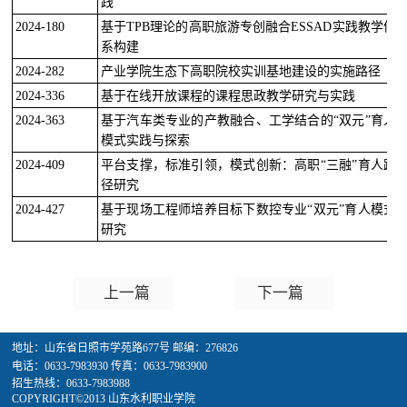
践
2024-180
基于
TPB理论的高职旅游专创融合ESSAD实践教学体
系构建
2024-282
产业学院生态下高职院校实训基地建设的实施路径
2024-336
基于在线开放课程的课程思政教学研究与实践
2024-363
基于汽车类专业的产教融合、工学结合的
“双元”育人
模式实践与探索
2024-409
平台支撑，标准引领，模式创新：高职
“三融”育人路
径研究
2024-427
基于现场工程师培养目标下数控专业
“双元”育人模式
研究
上一篇
下一篇
地址：山东省日照市学苑路677号 邮编：276826
电话：0633-7983930 传真：0633-7983900
招生热线：0633-7983988
COPYRIGHT©2013 山东水利职业学院