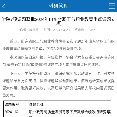
科研管理
学院7项课题获批2024年山东省职工与职业教育重点课题立
项
作者：戚晓红
时间：2024-04-23
点击数：
487
近日，山东省职工
与职业
教育协会公布了
202
4
年山东省职工与职
业教育重点课题立项
名单
，
学院
7
项课题获批立项
。
本次课题经自主申报、
单位推荐、协会学术专业委员会评审
等环
节
,最终
确定
121家单位460项课题立项为本年度重点研究课题。
下一步，学院将强化调度，组织研究团队启动研究工作，对立项
课题给予多方面支持，保障课题取得预期成果，使课题研究成果发挥
更大作用、取得更好成效，
以高质量的研究成果助力学校内涵式高质
量发展。
课题编号
课题名称
2024-162
职业教育高质量发展背景下产教融合绩效的研究与实