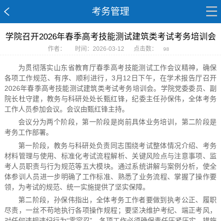
考务管理
学院召开2026年春季高考技能测试建筑类考试考务培训会
作者：
时间：2026-03-12
点击数：
98
为贯彻落实山东省教育厅春季高考技能测试工作会议精神，确保
各项工作规范、有序、顺利进行，3月12日下午，在学术报告厅召开
2026年春季高考技能测试建筑类考试考务培训会。学院党委委员、副
院长杜守建，教务与科研处处长甄红锋，纪委主任孙保伟，全体考务
工作人员参加会议。会议由甄红锋主持。
会议分为两个阶段，第一阶段是岗前具体业务培训，第二阶段是
考务工作部署。
第一阶段，教务与科研处负责同志围绕考试整体情况介绍、考务
材料管理与使用、标准化考试流程解析、关键风险点与注意事项、监
考人员职责与行为规范等五大模块。通过系统讲解与案例分析，使全
体参训人员进一步明确了工作标准、熟悉了业务流程、掌握了操作要
领，为考试的规范、统一实施提供了坚实保障。
第二阶段，孙保伟指出，全体考务工作者要做到执考公正、履职
尽责，一丝不苟地执行各项操作规程；要坚决维护考纪、端正考风，
对任何违规违纪行为“零容忍”。各项工作必须确保责任压紧压实、措施