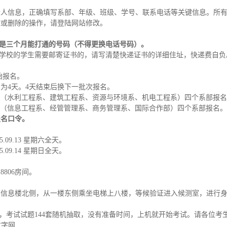
个人信息，正确填写系部、年级、班级、学号、联系电话等关键信息。所
改或删除的操作，请登陆网站修改。
须是三个月能打通的号码（不得更换电话号码）。
开学校的学生需要邮寄证书的，请写清楚快递证书的详细住址，快递费自负
开始报名。
为4天。4天结束后换下一批次报名。
28）限定（水利工程系、建筑工程系、资源与环境系、机电工程系）四个系部报
01）限定（信息工程系、经管管理系、商务管理系、国际合作部）四个系部报名。
报名口令
。
5.09.13 星期六全天。
5.09.14 星期日全天。
806房间。
书信息楼北侧，从一楼东侧乘坐电梯上八楼，等候验证进入候测室，进行
统，考试试题144套随机抽取，没有准备时间，上机就开始考试。请各位
文字网