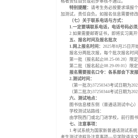
格者责任自负或初步审核不通过。
特别提醒：
请考生务必按要求填报
加测试，责任自负。如报名信息需要修
（七）关于联系电话与方式：
1.一定要填联系电话，电话号码必
2.如果需要邮寄证书，即将实习离
五
、报名时间及报名批次
1.网上报名时间：
2025年8月25日
报名分两批次报，每个批次报名时间
第一批（报名起止08.25-08.
第二批（报名起止08.29-09.
报名需要报名口令：
各系部会下发
2.
测试时间：
（第一批次)37250343考试日期为202
（第二批次)37250344考试日期为202
六
、测试地点：
图书信息楼东侧（普通话测试中心）8
学校测试站路线：
由学院西门或北门进学校，前行图
七
、注意事项：
1.考试系统为国家新普通话测试系
考生测试流程及注意事项---见学院语言