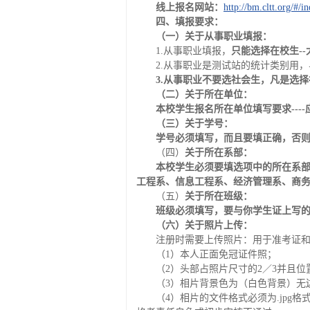
线上报名网站：
http://bm.cltt.org/#/i
四
、填报要求：
（一）关于从事职业填报：
1.从事职业填报，
只能选择在校生--
2.从事职业是测试站的统计类别用，
3.从事职业不要选社会生，凡是选
（二）关于所在单位：
本校学生报名所在单位填写要求----
（三）关于学号：
学号必须填写，而且要填正确
，否
（四）
关于所在系部：
本校学生必须要填选项中的所在系部--
工程系、信息工程系、经济管理系、商
（五）
关于所在班级：
班级必须填写，要与你学生证上写
（六）关于照片上传：
注册时需要上传照片：用于准考证
（1）本人正面免冠证件照；
（2）头部占照片尺寸的2／3并且
（3）相片背景色为（白色背景）无
（4）相片的文件格式必须为.jpg格