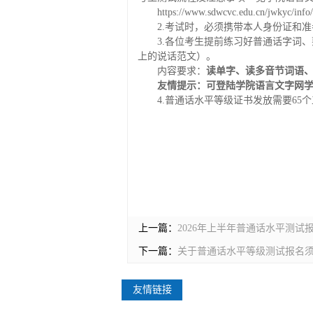
https://www.sdwcvc.edu.cn/jwkyc/info
2.考试时，必须携带本人身份证和
3.各位考生提前练习好普通话字词
上的说话范文）。
内容要求：
读单字、读多音节词语、
友情提示：可登陆学院语言文字网
4.普通话水平等级证书发放需要65
上一篇：
2026年上半年普通话水平测试
下一篇：
关于普通话水平等级测试报名
友情链接